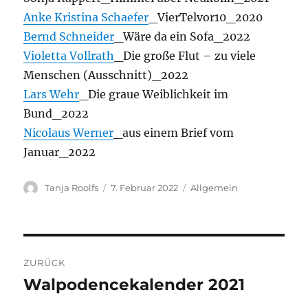
Anke Kristina Schaefer
_VierTelvor10_2020
Bernd Schneider
_Wäre da ein Sofa_2022
Violetta Vollrath
_Die große Flut – zu viele
Menschen (Ausschnitt)_2022
Lars Wehr
_Die graue Weiblichkeit im
Bund_2022
Nicolaus Werner
_aus einem Brief vom
Januar_2022
Autor
Tanja Roolfs
Veröffentlicht
7. Februar 2022
Kategorien
Allgemein
am
Beitrags-
ZURÜCK
Navigation
Walpodencekalender 2021
Vorheriger
Beitrag: