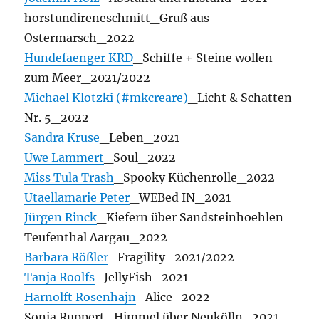
horstundireneschmitt_Gruß aus
Ostermarsch_2022
Hundefaenger KRD
_Schiffe + Steine wollen
zum Meer_2021/2022
Michael Klotzki (#mkcreare)
_Licht & Schatten
Nr. 5_2022
Sandra Kruse
_Leben_2021
Uwe Lammert
_Soul_2022
Miss Tula Trash
_Spooky Küchenrolle_2022
Utaellamarie Peter
_WEBed IN_2021
Jürgen Rinck
_Kiefern über Sandsteinhoehlen
Teufenthal Aargau_2022
Barbara Rößler
_Fragility_2021/2022
Tanja Roolfs
_JellyFish_2021
Harnolft Rosenhajn
_Alice_2022
Sonja Ruppert_Himmel über Neukölln_2021