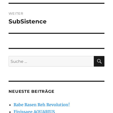
WEITER
SubSistence
Nächster
Beitrag:
SU
Suche
nach:
NEUESTE BEITRÄGE
Rabe Rasen Reh Revolution!
Finissage AQUARIUS