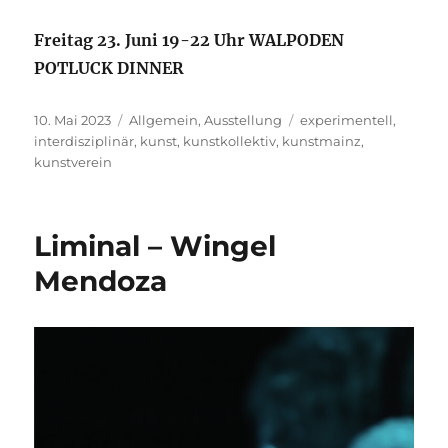
Freitag 23. Juni 19-22 Uhr WALPODEN
POTLUCK DINNER
Veröffentlicht
10. Mai 2023
Kategorien
Allgemein
,
Ausstellung
Schlagwörter
experimentell
,
am
interdisziplinär
,
kunst
,
kunstkollektiv
,
kunstmainz
,
kunstverein
Liminal – Wingel
Mendoza