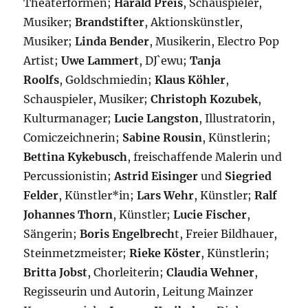
Theaterformen;
Harald Preis
, Schauspieler,
Musiker;
Brandstifter
, Aktionskünstler,
Musiker;
Linda Bender
, Musikerin, Electro Pop
Artist;
Uwe Lammert
, DJ`ewu;
Tanja
Roolfs
, Goldschmiedin;
Klaus Köhler
,
Schauspieler, Musiker;
Christoph Kozubek
,
Kulturmanager;
Lucie Langston
, Illustratorin,
Comiczeichnerin;
Sabine Rousin
, Künstlerin;
Bettina Kykebusch
, freischaffende Malerin und
Percussionistin;
Astrid Eisinger
und
Siegried
Felder
, Künstler*in;
Lars Wehr
, Künstler;
Ralf
Johannes Thorn
, Künstler;
Lucie Fischer
,
Sängerin;
Boris Engelbrech
t, Freier Bildhauer,
Steinmetzmeister;
Rieke Köster
, Künstlerin;
Britta Jobst
, Chorleiterin;
Claudia Wehner
,
Regisseurin und Autorin, Leitung Mainzer