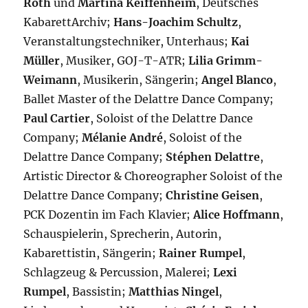
Roth
und
Martina Keiffenheim
, Deutsches
KabarettArchiv;
Hans-Joachim Schultz
,
Veranstaltungstechniker, Unterhaus;
Kai
Müller
, Musiker, GOJ-T-ATR;
Lilia Grimm-
Weimann
, Musikerin, Sängerin;
Angel Blanco
,
Ballet Master of the Delattre Dance Company;
Paul Cartier
, Soloist of the Delattre Dance
Company;
Mélanie André
, Soloist of the
Delattre Dance Company;
Stéphen Delattre
,
Artistic Director & Choreographer Soloist of the
Delattre Dance Company;
Christine Geisen
,
PCK Dozentin im Fach Klavier;
Alice Hoffmann
,
Schauspielerin, Sprecherin, Autorin,
Kabarettistin, Sängerin;
Rainer Rumpel
,
Schlagzeug & Percussion, Malerei;
Lexi
Rumpel
, Bassistin;
Matthias Ningel
,