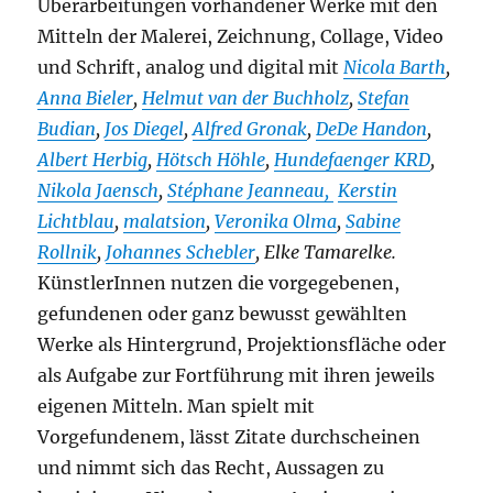
Überarbeitungen vorhandener Werke mit den
Mitteln der Malerei, Zeichnung, Collage, Video
und Schrift, analog und digital mit
Nicola Barth
,
Anna Bieler
,
Helmut van der Buchholz
,
Stefan
Budian
,
Jos Diegel
,
Alfred Gronak
,
DeDe Handon
,
Albert Herbig
,
Hötsch Höhle
,
Hundefaenger KRD
,
Nikola Jaensch
,
Stéphane Jeanneau,
Kerstin
Lichtblau
,
malatsion
,
Veronika Olma
,
Sabine
Rollnik
,
Johannes Schebler
, Elke Tamarelke.
KünstlerInnen nutzen die vorgegebenen,
gefundenen oder ganz bewusst gewählten
Werke als Hintergrund, Projektionsfläche oder
als Aufgabe zur Fortführung mit ihren jeweils
eigenen Mitteln. Man spielt mit
Vorgefundenem, lässt Zitate durchscheinen
und nimmt sich das Recht, Aussagen zu