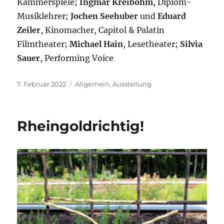
Kammerspiele;
Ingmar Kreibohm
, Diplom-
Musiklehrer;
Jochen Seehuber
und
Eduard
Zeiler
, Kinomacher, Capitol & Palatin
Filmtheater;
Michael Hain
, Lesetheater;
Silvia
Sauer
, Performing Voice
Veröffentlicht
7. Februar 2022
Kategorien
Allgemein
,
Ausstellung
am
Rheingoldrichtig!