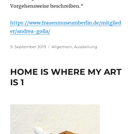
Vorgehensweise beschreiben.“
https://www.frauenmuseumberlin.de/mitglied
er/andrea-golla/
Veröffentlicht
9. September 2019
Kategorien
Allgemein
,
Ausstellung
am
HOME IS WHERE MY ART
IS 1