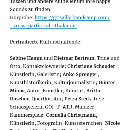
Tassen und andere Aufheller um ihre happy
Sounds zu finden.
Hörprobe:
https://grisaille.bandcamp.com/
…/ross-parfitt-ah-thalamus
Portraitierte Kulturschaffende:
Sabine Hamm
und
Dietmar Bertram
, Trine und
Otto, Kontaktclownerie;
Christiane Schauder
,
Künstlerin, Galeristin;
Anke Sprenger
,
Kunsthistorikerin, Kulturjournalistin;
Günter
Minas
, Autor, Künstler, Kurator;
Britta
Roscher
, Querflötistin;
Petra Steck
, freie
Schauspielerin GOJ-T-ATR, Mainzer
Kammerspiele;
Cornelia Christmann
,
Künstlerin, Fotografin, Kunststernchen;
Nicole