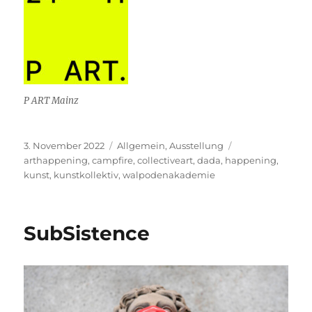
P ART Mainz
Veröffentlicht
3. November 2022
Kategorien
Allgemein
,
Ausstellung
Schlagwörter
am
arthappening
,
campfire
,
collectiveart
,
dada
,
happening
,
kunst
,
kunstkollektiv
,
walpodenakademie
SubSistence