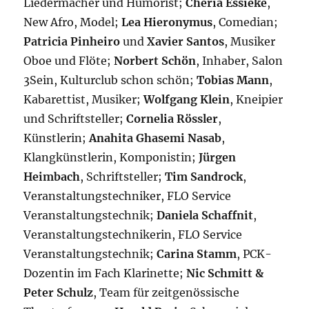
Liedermacher und Humorist;
Chéria Essieke
,
New Afro, Model;
Lea Hieronymus
, Comedian;
Patricia Pinheiro
und
Xavier Santos
, Musiker
Oboe und Flöte;
Norbert Schön
, Inhaber, Salon
3Sein, Kulturclub schon schön;
Tobias Mann
,
Kabarettist, Musiker;
Wolfgang Klein
, Kneipier
und Schriftsteller;
Cornelia Rössler
,
Künstlerin;
Anahita Ghasemi Nasab
,
Klangkünstlerin, Komponistin;
Jürgen
Heimbach
, Schriftsteller;
Tim Sandrock
,
Veranstaltungstechniker, FLO Service
Veranstaltungstechnik;
Daniela Schaffnit
,
Veranstaltungstechnikerin, FLO Service
Veranstaltungstechnik;
Carina Stamm
, PCK-
Dozentin im Fach Klarinette;
Nic Schmitt &
Peter Schulz
, Team für zeitgenössische