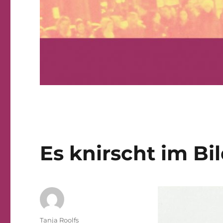
Es knirscht im 
Autor
Tanja Roolfs