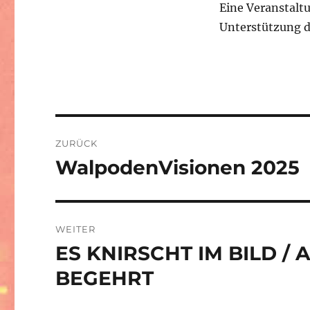
Eine Veranstalt
Unterstützung 
Beitrags-
ZURÜCK
Navigation
WalpodenVisionen 2025
Vorheriger
Beitrag:
WEITER
ES KNIRSCHT IM BILD /
Nächster
Beitrag:
BEGEHRT