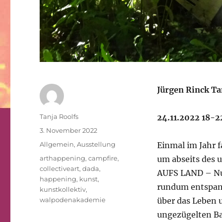
Jürgen Rinck Ta
Autor
Tanja Roolfs
24.11.2022 18-2
Veröffentlicht
3. November 2022
am
Kategorien
Allgemein
,
Ausstellung
Einmal im Jahr 
Schlagwörter
arthappening
,
campfire
,
um abseits des 
collectiveart
,
dada
,
AUFS LAND – Nur 
happening
,
kunst
,
rundum entspann
kunstkollektiv
,
walpodenakademie
über das Leben u
ungezügelten Ba