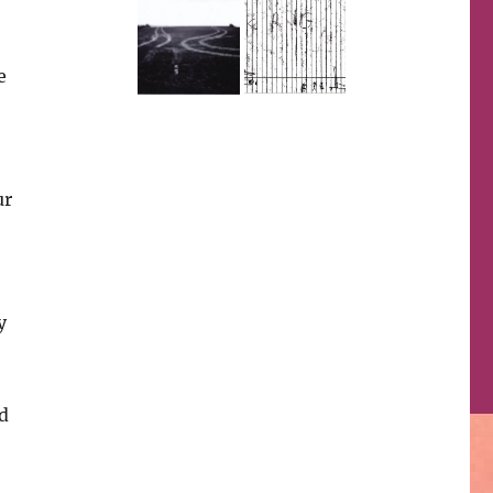
e
ur
y
d