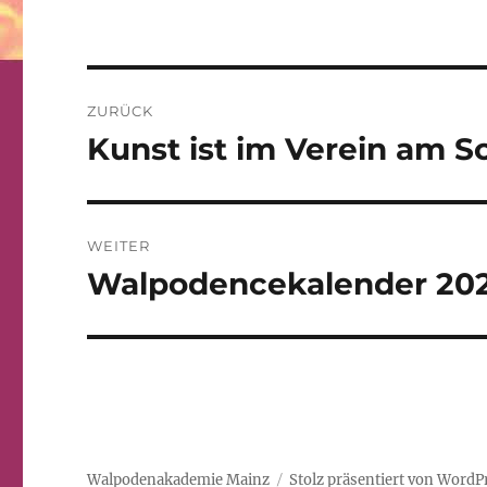
Beitrags-
ZURÜCK
Navigation
Kunst ist im Verein am 
Vorheriger
Beitrag:
WEITER
Walpodencekalender 20
Nächster
Beitrag:
Walpodenakademie Mainz
Stolz präsentiert von WordP