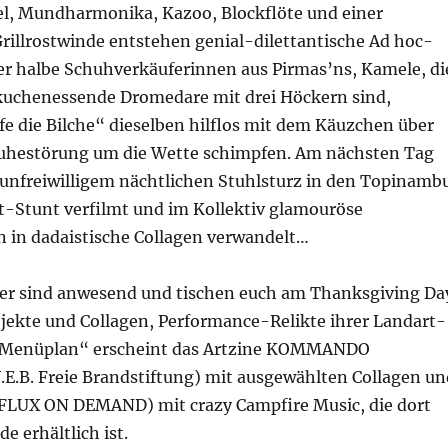
el, Mundharmonika, Kazoo, Blockflöte und einer
rillrostwinde entstehen genial-dilettantische Ad hoc-
r halbe Schuhverkäuferinnen aus Pirmas’ns, Kamele, di
kuchenessende Dromedare mit drei Höckern sind,
e die Bilche“ dieselben hilflos mit dem Käuzchen über
Ruhestörung um die Wette schimpfen. Am nächsten Tag
 unfreiwilligem nächtlichen Stuhlsturz in den Topinamb
-Stunt verfilmt und im Kollektiv glamouröse
n in dadaistische Collagen verwandelt…
r sind anwesend und tischen euch am Thanksgiving Da
bjekte und Collagen, Performance-Relikte ihrer Landart-
s „Menüplan“ erscheint das Artzine KOMMANDO
.B. Freie Brandstiftung) mit ausgewählten Collagen un
(FLUX ON DEMAND) mit crazy Campfire Music, die dort
e erhältlich ist.