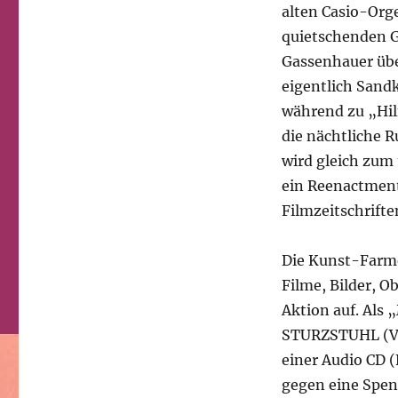
alten Casio-Org
quietschenden G
Gassenhauer übe
eigentlich Sand
während zu „Hilf
die nächtliche 
wird gleich zum
ein Reenactment
Filmzeitschrifte
Die Kunst-Farme
Filme, Bilder, O
Aktion auf. Al
STURZSTUHL (V.E
einer Audio CD 
gegen eine Spend