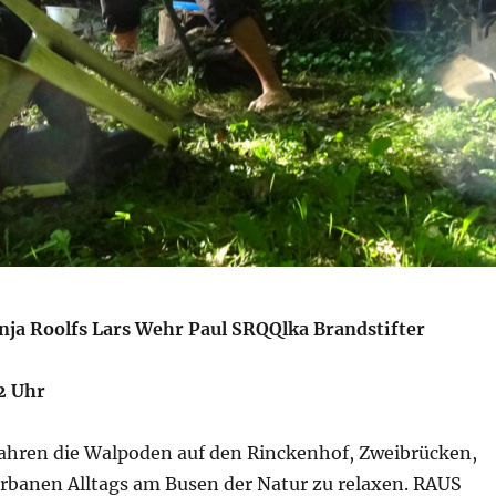
nja Roolfs Lars Wehr Paul SRQQlka Brandstifter
2 Uhr
fahren die Walpoden auf den Rinckenhof, Zweibrücken,
urbanen Alltags am Busen der Natur zu relaxen. RAUS