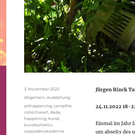
Veröffentlicht
3. November 2022
Jürgen Rinck Ta
am
Kategorien
Allgemein
,
Ausstellung
Schlagwörter
arthappening
,
campfire
,
24.11.2022 18-2
collectiveart
,
dada
,
happening
,
kunst
,
Einmal im Jahr 
kunstkollektiv
,
walpodenakademie
um abseits des 