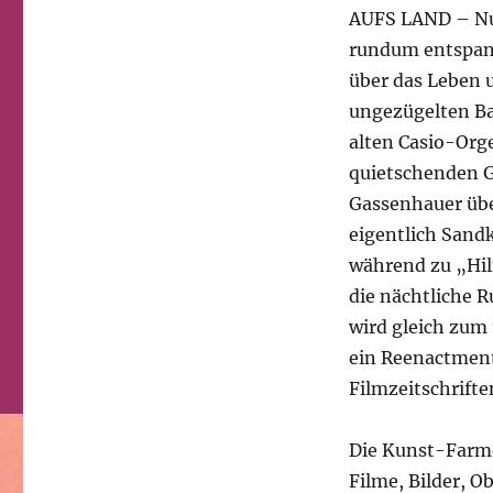
AUFS LAND – Nur 
rundum entspann
über das Leben u
ungezügelten Ba
alten Casio-Org
quietschenden G
Gassenhauer übe
eigentlich Sand
während zu „Hilf
die nächtliche 
wird gleich zum
ein Reenactment
Filmzeitschrifte
Die Kunst-Farme
Filme, Bilder, O