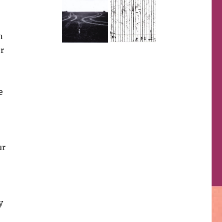
n
r
e
ur
y