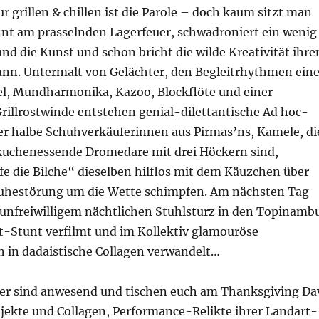
grillen & chillen ist die Parole – doch kaum sitzt man
t am prasselnden Lagerfeuer, schwadroniert ein wenig
nd die Kunst und schon bricht die wilde Kreativität ihre
nn. Untermalt von Gelächter, den Begleitrhythmen eine
el, Mundharmonika, Kazoo, Blockflöte und einer
rillrostwinde entstehen genial-dilettantische Ad hoc-
r halbe Schuhverkäuferinnen aus Pirmas’ns, Kamele, di
kuchenessende Dromedare mit drei Höckern sind,
e die Bilche“ dieselben hilflos mit dem Käuzchen über
Ruhestörung um die Wette schimpfen. Am nächsten Tag
 unfreiwilligem nächtlichen Stuhlsturz in den Topinamb
-Stunt verfilmt und im Kollektiv glamouröse
n in dadaistische Collagen verwandelt…
r sind anwesend und tischen euch am Thanksgiving Da
bjekte und Collagen, Performance-Relikte ihrer Landart-