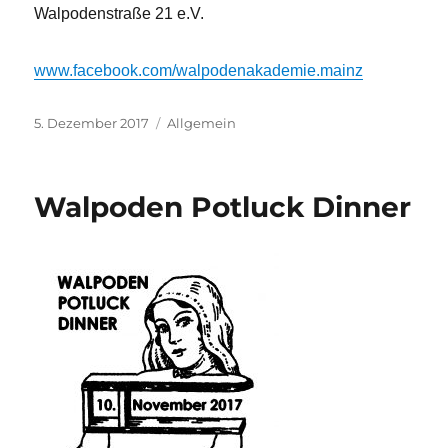
Walpodenstraße 21 e.V.
www.facebook.com/walpodenakademie.mainz
Veröffentlicht
5. Dezember 2017
Kategorien
Allgemein
am
Walpoden Potluck Dinner