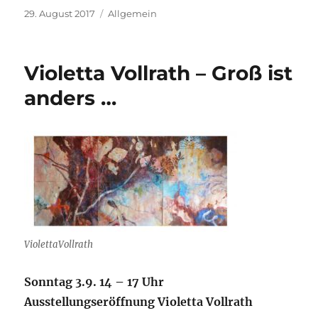
Veröffentlicht
29. August 2017
Kategorien
Allgemein
am
Violetta Vollrath – Groß ist
anders …
ViolettaVollrath
Sonntag
3.9. 14 – 17 Uhr
Ausstellungse
röffnung Violetta Vollrath