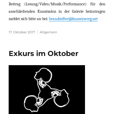
Beitrag (Lesung/Video/Musik/Performance) für den
anschließenden Kunstsalon in der Galerie beizutragen
meldet sich bitte an bei:
brandstifter@kunstzwerg.net
Veröffentlicht
17. Oktober 2017
Kategorien
Allgemein
am
Exkurs im Oktober