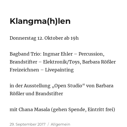
am
Klangma(h)len
Donnerstag 12. Oktober ab 19h
Bagband Trio: Ingmar Ehler – Percussion,
Brandstifter – Elektronik/Toys, Barbara Rößler
Freizeichnen – Livepainting
in der Ausstellung „Open Studio“ von Barbara
Rößler und Brandstifter
mit Chana Masala (gehen Spende, Eintritt frei)
Veröffentlicht
29. September 2017
Kategorien
Allgemein