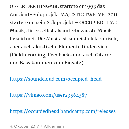
OPFER DER HINGABE startete er 1993 das
Ambient-Soloprojekt MAJESTIC TWELVE. 2011
startete er sein Soloprojekt – OCCUPIED HEAD.
Musik, die er selbst als unterbewusste Musik
bezeichnet. Die Musik ist zumeist elektronisch,
aber auch akustische Elemente finden sich
(Fieldrecording, Feedbacks und auch Gitarre
und Bass kommen zum Einsatz).
https://soundcloud.com/
occupied-head
https://vimeo.com/
user23584387
https://
occupiedhead.bandcamp.com/
releases
Veröffentlicht
4. Oktober 2017
Kategorien
Allgemein