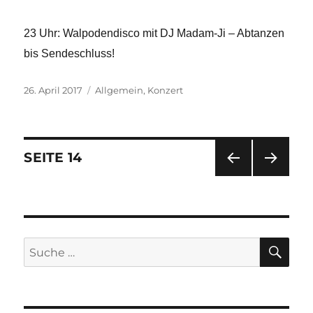
23 Uhr: Walpodendisco mit DJ Madam-Ji – Abtanzen
bis Sendeschluss!
Veröffentlicht
26. April 2017
Kategorien
Allgemein
,
Konzert
am
Beitrags-
SEITE
14
VOR
NÄC
Navigation
HERI
HSTE
GE
SEIT
SEIT
E
E
SU
Suche
nach: